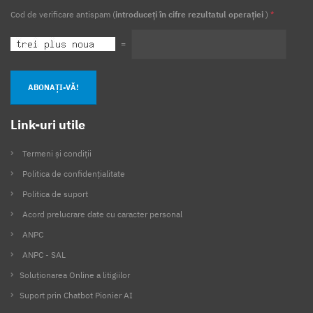
Cod de verificare antispam (
introduceți în cifre rezultatul operației
)
*
=
ABONAȚI-VĂ!
Link-uri utile
Termeni și condiții
Politica de confidențialitate
Politica de suport
Acord prelucrare date cu caracter personal
ANPC
ANPC - SAL
Soluționarea Online a litigiilor
Suport prin Chatbot Pionier AI