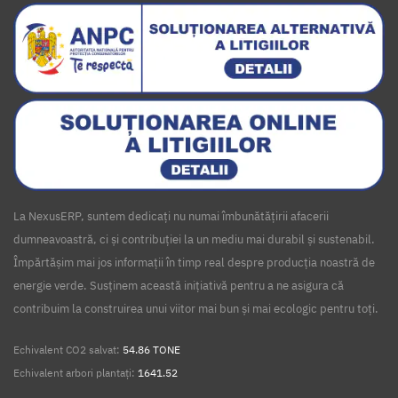
La NexusERP, suntem dedicați nu numai îmbunătățirii afacerii
dumneavoastră, ci și contribuției la un mediu mai durabil și sustenabil.
Împărtășim mai jos informații în timp real despre producția noastră de
energie verde. Susținem această inițiativă pentru a ne asigura că
contribuim la construirea unui viitor mai bun și mai ecologic pentru toți.
Echivalent CO2 salvat:
54.86 TONE
Echivalent arbori plantați:
1641.52