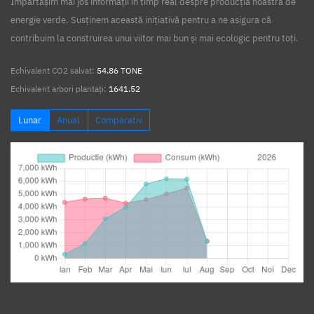
Împărtășim mai jos informații în timp real despre producția noastră de
energie verde. Susținem această inițiativă pentru a ne asigura că
contribuim la construirea unui viitor mai bun și mai ecologic pentru toți.
Echivalent CO2 salvat:
54.86 TONE
Echivalent arbori plantați:
1641.52
Lunar
Anual
Comparativ