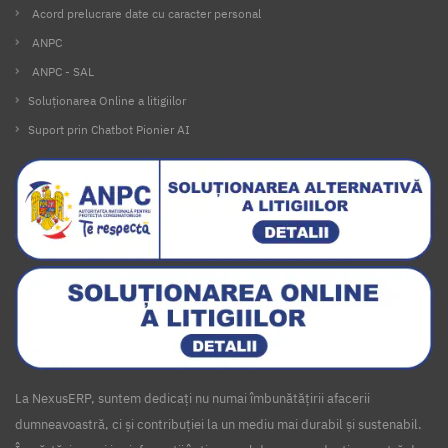
Acord prelucrare date cu caracter personal
ANPC
ANPC - SAL
Soluționarea Online a litigiilor
Suport prin Chatbot Pionier AI
La NexusERP, suntem dedicați nu numai îmbunătățirii afacerii
dumneavoastră, ci și contribuției la un mediu mai durabil și sustenabil.