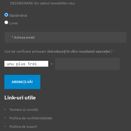
DEZABONARE din cadrul newsletter-ului.
Săptămânal
Lunar
Cod de verificare antispam (
introduceți în cifre rezultatul operației
)
*
=
ABONAȚI-VĂ!
Link-uri utile
Termeni și condiții
Politica de confidențialitate
Politica de suport