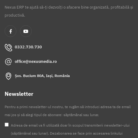
Nexus ERP te ajută să-ți dezvolți o afacere bine organizată, profitabilă și
productivă.
0332.730.730
office@nexusmedia.ro
Șos. Bucium 80A, Iași, România
Newsletter
Pentru a primi newsletter-ul nostru, te rugăm să introduci adresa ta de email
mai jos și să alegi tipul de abonare: săptămânal sau lunar.
Adresa de email va fi utilizată doar în scopul transmiterii newsletter-ului
(săptămânal sau lunar). Dezabonarea se face prin accesarea linkului