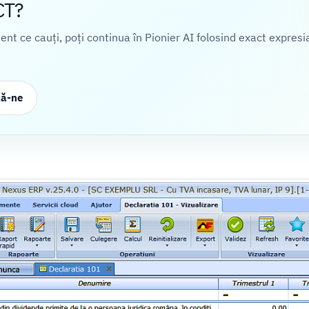
CT?
cient ce cauți, poți continua în Pionier AI folosind exact expresi
ză-ne