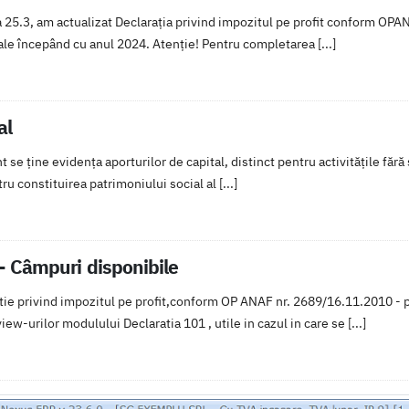
25.3, am actualizat Declaraţia privind impozitul pe profit conform OPAN
ale începând cu anul 2024. Atenție! Pentru completarea [...]
al
t se ține evidența aporturilor de capital, distinct pentru activitățile făr
ru constituirea patrimoniului social al [...]
- Câmpuri disponibile
tie privind impozitul pe profit,conform OP ANAF nr. 2689/16.11.2010 - p
iew-urilor modulului Declaratia 101 , utile in cazul in care se [...]