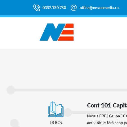
0332.730.730
office@nexusmedia.ro
Cont 101 Capit
Nexus ERP | Grupa 10 Ca
DOCS
activitățile fără scop p