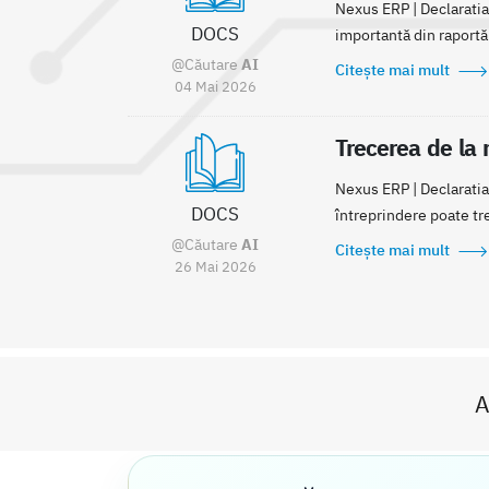
Nexus ERP | Declaratia 
DOCS
importantă din raportări
@Căutare
AI
Citește mai mult
04 Mai 2026
Trecerea de la 
Nexus ERP | Declaratia 
DOCS
întreprindere poate tre
@Căutare
AI
Citește mai mult
26 Mai 2026
A