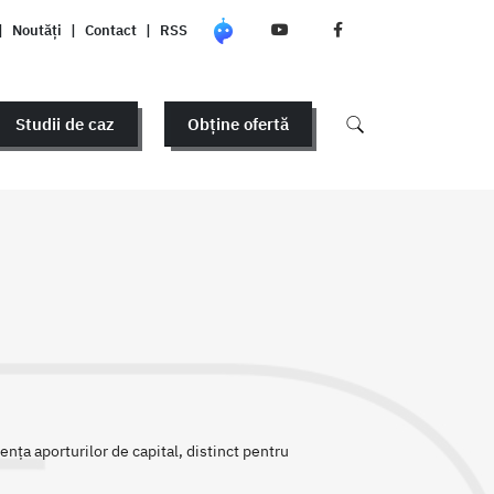
|
Noutăți
|
Contact
|
RSS
Studii de caz
Obține ofertă
ența aporturilor de capital, distinct pentru