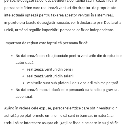
persoane obligate să conducă evidență contabilă sau în cazul în care
persoanele fizice care realizează venituri din drepturi de proprietate
intelectuală optează pentru taxarea acestor venituri în sistem real,
impozitele si taxele de asigurări sociale, vor fi declarate prin Declarația
unică, urmând regulile impozitării persoanelor fizice independente.
Important de reținut este faptul că persoana fizică:
Nu datorează contribuții sociale pentru veniturile din drepturi de
autor dacă:
realizează venituri din pensii
realizează venituri din salarii
veniturile sunt sub plafonul de 12 salarii minime pe țară
Nu datorează impozit dacă este persoană cu handicap grav sau
accentuat.
Având în vedere cele expuse, persoanele fizice care obțin venituri din
activități pe platformele on-line, fie că sunt în bani sau în natură, ar
trebui să se intereseze asupra obligațiilor fiscale pe care le au și să fie