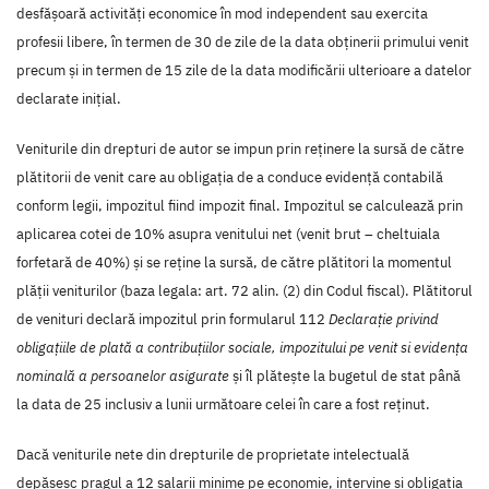
desfășoară activități economice în mod independent sau exercita
profesii libere, în termen de 30 de zile de la data obținerii primului venit
precum și in termen de 15 zile de la data modificării ulterioare a datelor
declarate inițial.
Veniturile din drepturi de autor se impun prin reținere la sursă de către
plătitorii de venit care au obligația de a conduce evidență contabilă
conform legii, impozitul fiind impozit final. Impozitul se calculează prin
aplicarea cotei de 10% asupra venitului net (venit brut – cheltuiala
forfetară de 40%) și se reține la sursă, de către plătitori la momentul
plății veniturilor (baza legala: art. 72 alin. (2) din Codul fiscal). Plătitorul
de venituri declară impozitul prin formularul 112
Declarație privind
obligațiile de plată a contribuțiilor sociale, impozitului pe venit si evidența
nominală a persoanelor asigurate
și îl plătește la bugetul de stat până
la data de 25 inclusiv a lunii următoare celei în care a fost reținut.
Dacă veniturile nete din drepturile de proprietate intelectuală
depășesc pragul a 12 salarii minime pe economie, intervine și obligația