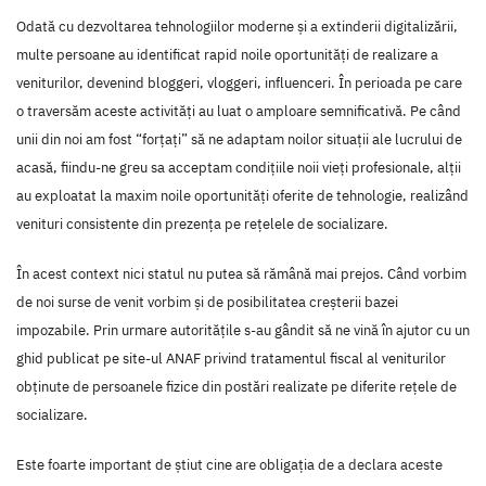
Odată cu dezvoltarea tehnologiilor moderne și a extinderii digitalizării,
multe persoane au identificat rapid noile oportunități de realizare a
veniturilor, devenind bloggeri, vloggeri, influenceri. În perioada pe care
o traversăm aceste activități au luat o amploare semnificativă. Pe când
unii din noi am fost “forțați” să ne adaptam noilor situații ale lucrului de
acasă, fiindu-ne greu sa acceptam condițiile noii vieți profesionale, alții
au exploatat la maxim noile oportunități oferite de tehnologie, realizând
venituri consistente din prezența pe rețelele de socializare.
În acest context nici statul nu putea să rămână mai prejos. Când vorbim
de noi surse de venit vorbim și de posibilitatea creșterii bazei
impozabile. Prin urmare autoritățile s-au gândit să ne vină în ajutor cu un
ghid publicat pe site-ul ANAF privind tratamentul fiscal al veniturilor
obținute de persoanele fizice din postări realizate pe diferite rețele de
socializare.
Este foarte important de știut cine are obligația de a declara aceste