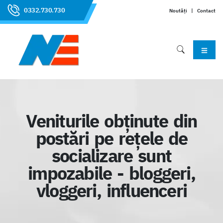
0332.730.730
Noutăți
|
Contact
D
Veniturile obţinute din
postări pe reţele de
socializare sunt
impozabile - bloggeri,
vloggeri, influenceri