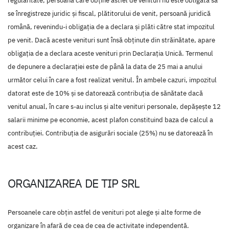
regularitate, persoana care obține astfel de venituri nu este obligată să
se înregistreze juridic și fiscal, plătitorului de venit, persoană juridică
română, revenindu-i obligația de a declara și plăti către stat impozitul
pe venit. Dacă aceste venituri sunt însă obținute din străinătate, apare
obligația de a declara aceste venituri prin Declarația Unică. Termenul
de depunere a declarației este de până la data de 25 mai a anului
următor celui în care a fost realizat venitul. În ambele cazuri, impozitul
datorat este de 10% și se datorează contribuția de sănătate dacă
venitul anual, în care s-au inclus și alte venituri personale, depășește 12
salarii minime pe economie, acest plafon constituind baza de calcul a
contribuției. Contribuția de asigurări sociale (25%) nu se datorează în
acest caz.
ORGANIZAREA DE TIP SRL
Persoanele care obțin astfel de venituri pot alege și alte forme de
organizare în afară de cea de cea de activitate independentă.