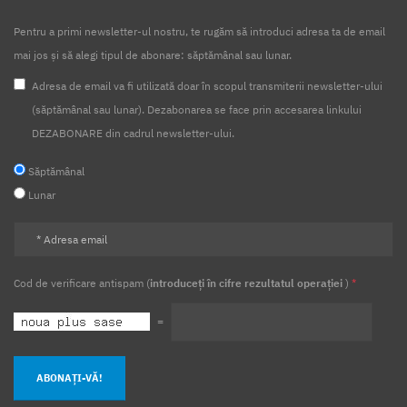
Pentru a primi newsletter-ul nostru, te rugăm să introduci adresa ta de email
mai jos și să alegi tipul de abonare: săptămânal sau lunar.
Adresa de email va fi utilizată doar în scopul transmiterii newsletter-ului
(săptămânal sau lunar). Dezabonarea se face prin accesarea linkului
DEZABONARE din cadrul newsletter-ului.
Săptămânal
Lunar
Cod de verificare antispam (
introduceți în cifre rezultatul operației
)
*
=
ABONAȚI-VĂ!