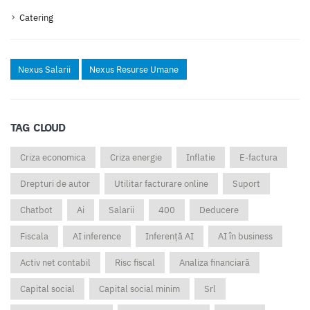
Catering
Nexus Salarii
Nexus Resurse Umane
TAG CLOUD
Criza economica
Criza energie
Inflatie
E-factura
Drepturi de autor
Utilitar facturare online
Suport
Chatbot
Ai
Salarii
400
Deducere
Fiscala
AI inference
Inferență AI
AI în business
Activ net contabil
Risc fiscal
Analiza financiară
Capital social
Capital social minim
Srl