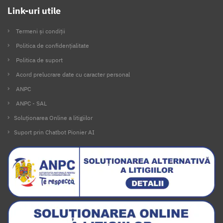
Link-uri utile
Termeni și condiții
Politica de confidențialitate
Politica de suport
Acord prelucrare date cu caracter personal
ANPC
ANPC - SAL
Soluționarea Online a litigiilor
Suport prin Chatbot Pionier AI