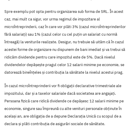
Spre exemplu pot opta pentru organizarea sub forma de SRL. În acest
caz, mai mult ca sigur, vor urma regimul de impozitare al
microîntreprinderii, caz în care vor plăti 3% (cazul microîntreprinderilor
fără salariați) sau 1% (cazul celor cu cel puțin un salariat cu normă
întreagă) la veniturile realizate. Desigur, nu trebuie să uităm că în cazul
acestei forme de organizare nu dispunem de bani imediat și va trebui să
ridicăm dividende pentru care impozitul este de 5%. Dacă nivelul
dividendelor depășește pragul celor 12 salarii minime pe economie, se
datorează bineînțeles și contribuția la sănătate la nivelul acestui prag.
În cazul microîntreprinderii vor fi obligații declarative trimestriale ale
impozitului, dar și a taxelor salariale dacă societatea are angajați.
Persoana fizică care ridică dividende ce depășesc 12 salarii minime pe
economie, singure sau împreună cu alte venituri personale obținute în
același an, are obligația de a depune Declarația Unică cu scopul de a
declara și plăti contribuția de asigurări sociale de sănătate.