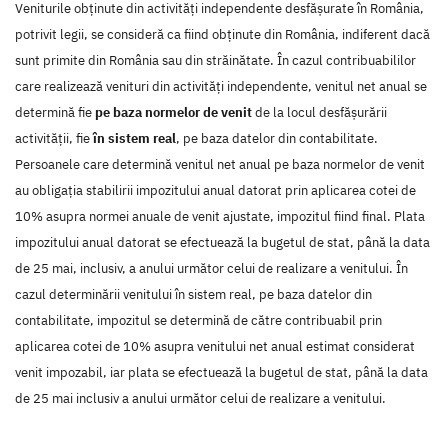
Veniturile obținute din activități independente desfășurate în România,
potrivit legii, se consideră ca fiind obținute din România, indiferent dacă
sunt primite din România sau din străinătate. În cazul contribuabililor
care realizează venituri din activități independente, venitul net anual se
determină fie
pe baza normelor de venit
de la locul desfășurării
activității, fie
în sistem real
, pe baza datelor din contabilitate.
Persoanele care determină venitul net anual pe baza normelor de venit
au obligația stabilirii impozitului anual datorat prin aplicarea cotei de
10% asupra normei anuale de venit ajustate, impozitul fiind final. Plata
impozitului anual datorat se efectuează la bugetul de stat, până la data
de 25 mai, inclusiv, a anului următor celui de realizare a venitului. În
cazul determinării venitului în sistem real, pe baza datelor din
contabilitate, impozitul se determină de către contribuabil prin
aplicarea cotei de 10% asupra venitului net anual estimat considerat
venit impozabil, iar plata se efectuează la bugetul de stat, până la data
de 25 mai inclusiv a anului următor celui de realizare a venitului.