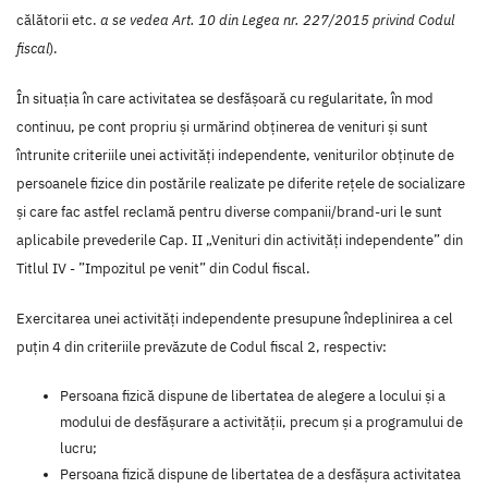
călătorii etc.
a se vedea Art. 10 din Legea nr. 227/2015 privind Codul
fiscal
).
În situația în care activitatea se desfășoară cu regularitate, în mod
continuu, pe cont propriu și urmărind obținerea de venituri și sunt
întrunite criteriile unei activități independente, veniturilor obținute de
persoanele fizice din postările realizate pe diferite rețele de socializare
și care fac astfel reclamă pentru diverse companii/brand-uri le sunt
aplicabile prevederile Cap. II „Venituri din activități independente” din
Titlul IV - ”Impozitul pe venit” din Codul fiscal.
Exercitarea unei activități independente presupune îndeplinirea a cel
puțin 4 din criteriile prevăzute de Codul fiscal 2, respectiv:
Persoana fizică dispune de libertatea de alegere a locului și a
modului de desfășurare a activității, precum și a programului de
lucru;
Persoana fizică dispune de libertatea de a desfășura activitatea