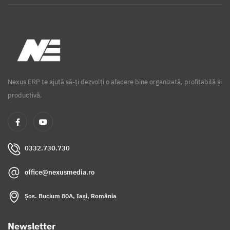
Nexus ERP te ajută să-ți dezvolți o afacere bine organizată, profitabilă și
productivă.
0332.730.730
office@nexusmedia.ro
Șos. Bucium 80A, Iași, România
Newsletter