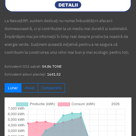
La NexusERP, suntem dedicați nu numai îmbunătățirii afacerii
dumneavoastră, ci și contribuției la un mediu mai durabil și sustenabil.
Împărtășim mai jos informații în timp real despre producția noastră de
energie verde. Susținem această inițiativă pentru a ne asigura că
contribuim la construirea unui viitor mai bun și mai ecologic pentru toți.
Echivalent CO2 salvat:
54.86 TONE
Echivalent arbori plantați:
1641.52
Lunar
Anual
Comparativ