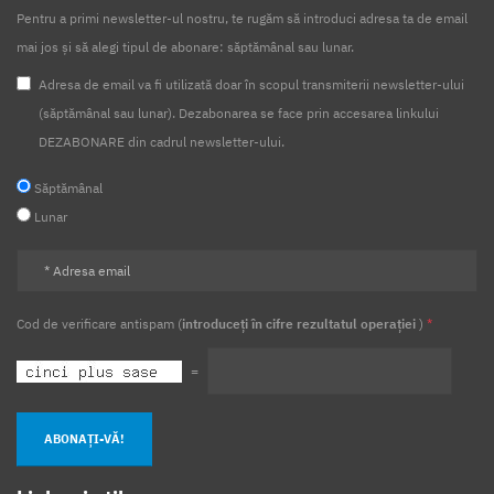
Pentru a primi newsletter-ul nostru, te rugăm să introduci adresa ta de email
COTE TVA
TVA5%
RESTAURATE
mai jos și să alegi tipul de abonare: săptămânal sau lunar.
MODIFICARE COTE TVA
Deductibilitate
Cheltuieli
Adresa de email va fi utilizată doar în scopul transmiterii newsletter-ului
(săptămânal sau lunar). Dezabonarea se face prin accesarea linkului
Limitata
50%
Vehicule
Impozit profit
DEZABONARE din cadrul newsletter-ului.
Scop personal
Part-time
Timp partial
Salarii
Săptămânal
Nexyshop
Magazine virtuale
TVA
Conversie
Lunar
Transferuri
Avize
Agricultura
Alimentara
Financiare
Anuale
2021
Calcul salarii
Tratament
Fiscal
Sponsorizare
2022
Piata
Cod de verificare antispam (
introduceți în cifre rezultatul operației
)
*
Munca
Ucraineni
Tichete de masa
Tichete cadou
=
Tichete de cresa
Tichete culturale
Tichete de vacanta
ABONAȚI-VĂ!
Seminarii
Webinar
Prezentari
Venituri
Impozitare
Bon fiscal
Inventar
Cpv