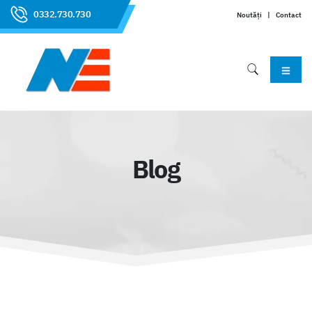
0332.730.730
Noutăți
|
Contact
Blog