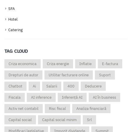
SFA
Hotel
Catering
TAG CLOUD
Criza economica
Criza energie
Inflatie
E-factura
Drepturi de autor
Utilitar facturare online
Suport
Chatbot
Ai
Salarii
400
Deducere
Fiscala
AI inference
Inferență AI
AI în business
Activ net contabil
Risc fiscal
Analiza financiară
Capital social
Capital social minim
Srl
Modificari legislative
Impozit dividende
Summit