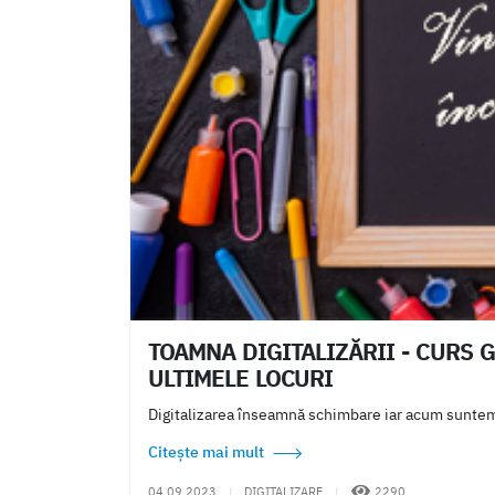
TOAMNA DIGITALIZĂRII - CURS 
ULTIMELE LOCURI
Digitalizarea înseamnă schimbare iar acum suntem î
Citește mai mult
04.09.2023
|
DIGITALIZARE
|
2290