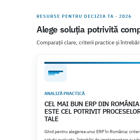
RESURSE PENTRU DECIZIA TA · 2026
Alege soluția potrivită comp
Comparații clare, criterii practice și întrebăr
ANALIZĂ PRACTICĂ
CEL MAI BUN ERP DIN ROMÂNIA
ESTE CEL POTRIVIT PROCESELO
TALE
Ghid pentru alegerea unui ERP în România: criteri
soluții evaluate, întrebări de implementare și situ