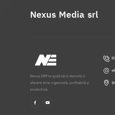
Nexus Media srl
0
o
Nexus ERP te ajută să-ți dezvolți o
Șo
afacere bine organizată, profitabilă și
productivă.