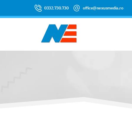
0332.730.730
office@nexusmedia.ro