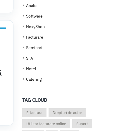
Analist
Software
NexyShop
Facturare
Seminarii
SFA
Hotel
Ă
Catering
n
TAG CLOUD
E-factura
Drepturi de autor
Utilitar facturare online
Suport