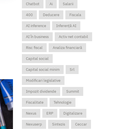
Chatbot
Ai
Salarii
400
Deducere
Fiscala
AI inference
Inferență AI
AI în business
Activ net contabil
Risc fiscal
Analiza financiară
Capital social
Capital social minim
Srl
Modificari legislative
Impozit dividende
Summit
Fiscalitate
Tehnologie
Nexus
ERP
Digitalizare
Nexuserp
Sintezis
Ceccar