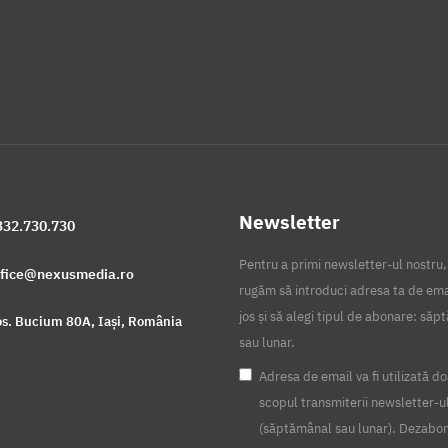
Newsletter
332.730.730
Pentru a primi newsletter-ul nostru,
ffice@nexusmedia.ro
rugăm să introduci adresa ta de ema
jos și să alegi tipul de abonare: să
s. Bucium 80A, Iași, România
sau lunar.
Adresa de email va fi utilizată do
scopul transmiterii newsletter-u
(săptămânal sau lunar). Dezabo