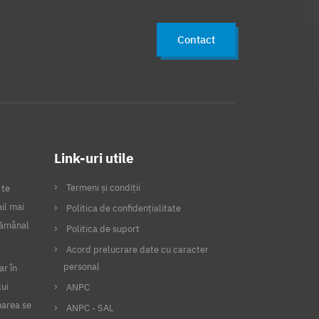
Declaratii fiscale
Vector fiscal
Contact
Declaratia 394
Declaratia 390
Declaratia 112
D394
SAF-T
D112
Automatizare
Integrare
Flexibilitate
Link-uri utile
Securitate
Spv
Anaf
Termeni și condiții
 te
Intreprinzator privat
il mai
Politica de confidențialitate
Semnatura electronica
Mfinante
ptămânal
Politica de suport
Succes
Afacere
Tichete
Acord prelucrare date cu caracter
personal
ar în
Tichete masa
Tichete vacanta
lui
ANPC
Card tichete
Card turist
narea se
ANPC - SAL