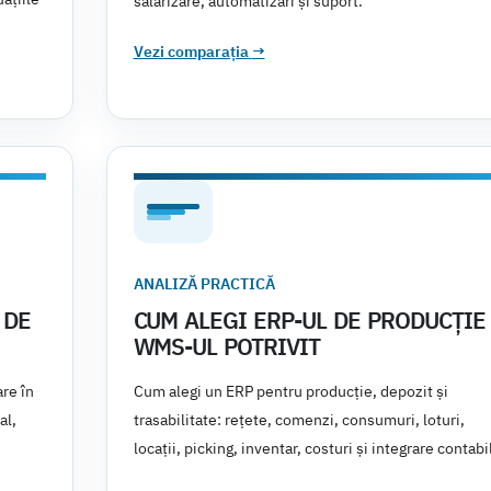
salarizare, automatizări și suport.
Vezi comparația
→
ANALIZĂ PRACTICĂ
 DE
CUM ALEGI ERP-UL DE PRODUCȚIE 
WMS-UL POTRIVIT
re în
Cum alegi un ERP pentru producție, depozit și
al,
trasabilitate: rețete, comenzi, consumuri, loturi,
locații, picking, inventar, costuri și integrare contabi