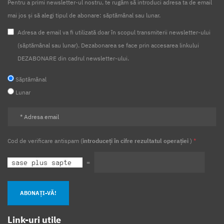
Pentru a primi newsletter-ul nostru, te rugăm să introduci adresa ta de email
COTE TVA
TVA5%
RESTAURATE
mai jos și să alegi tipul de abonare: săptămânal sau lunar.
MODIFICARE COTE TVA
Deductibilitate
Cheltuieli
Adresa de email va fi utilizată doar în scopul transmiterii newsletter-ului
(săptămânal sau lunar). Dezabonarea se face prin accesarea linkului
Limitata
50%
Vehicule
Impozit profit
DEZABONARE din cadrul newsletter-ului.
Scop personal
Part-time
Timp partial
Salarii
Săptămânal
Nexyshop
Magazine virtuale
TVA
Conversie
Lunar
Transferuri
Avize
Agricultura
Alimentara
Financiare
Anuale
2021
Calcul salarii
Tratament
Fiscal
Sponsorizare
2022
Piata
Cod de verificare antispam (
introduceți în cifre rezultatul operației
)
*
Munca
Ucraineni
Tichete de masa
Tichete cadou
=
Tichete de cresa
Tichete culturale
Tichete de vacanta
ABONAȚI-VĂ!
Seminarii
Webinar
Prezentari
Venituri
Impozitare
Bon fiscal
Inventar
Cpv
Link-uri utile