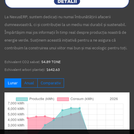
La NexusERP, suntem dedicați nu numai îmbunătățirii afacerii
dumneavoastră, ci și contribuției la un mediu mai durabil și sustenabil.
Împărtășim mai jos informații în timp real despre producția noastră de
energie verde. Susținem această inițiativă pentru a ne asigura că
contribuim la construirea unui viitor mai bun și mai ecologic pentru toți.
Echivalent CO2 salvat:
54.89 TONE
Echivalent arbori plantați:
1642.63
Lunar
Anual
Comparativ