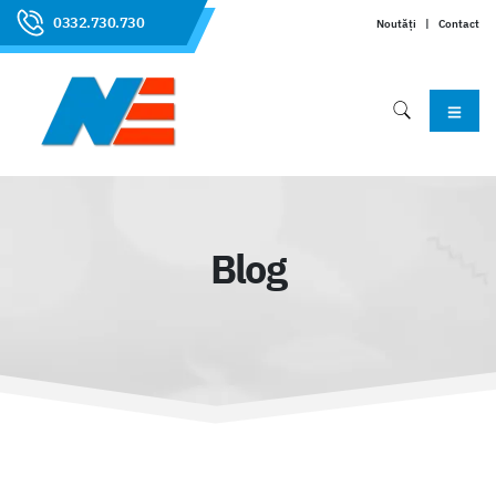
0332.730.730
Noutăți
|
Contact
Blog