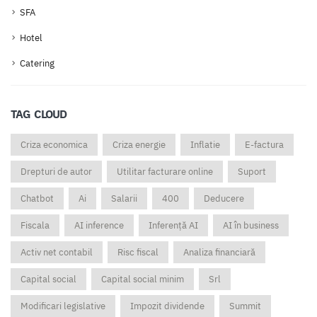
SFA
Hotel
Catering
TAG CLOUD
Criza economica
Criza energie
Inflatie
E-factura
Drepturi de autor
Utilitar facturare online
Suport
Chatbot
Ai
Salarii
400
Deducere
Fiscala
AI inference
Inferență AI
AI în business
Activ net contabil
Risc fiscal
Analiza financiară
Capital social
Capital social minim
Srl
Modificari legislative
Impozit dividende
Summit