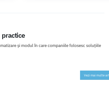
i practice
omatizare și modul în care companiile folosesc soluțiile
Vezi mai multe ar