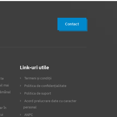
Card tichete cultura
Indicatori de performanta
Contact
Indicatori productie
Declaratii fiscale
Vector fiscal
Declaratia 394
Declaratia 390
Declaratia 112
D394
Link-uri utile
SAF-T
D112
Automatizare
Termeni și condiții
 te
Integrare
Flexibilitate
il mai
Politica de confidențialitate
Securitate
Spv
Anaf
ptămânal
Politica de suport
Intreprinzator privat
Acord prelucrare date cu caracter
personal
ar în
Semnatura electronica
Mfinante
lui
ANPC