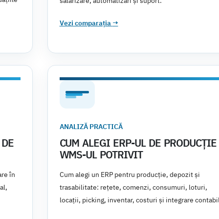
salarizare, automatizări și suport.
Vezi comparația
→
ANALIZĂ PRACTICĂ
 DE
CUM ALEGI ERP-UL DE PRODUCȚIE 
WMS-UL POTRIVIT
re în
Cum alegi un ERP pentru producție, depozit și
al,
trasabilitate: rețete, comenzi, consumuri, loturi,
locații, picking, inventar, costuri și integrare contabi