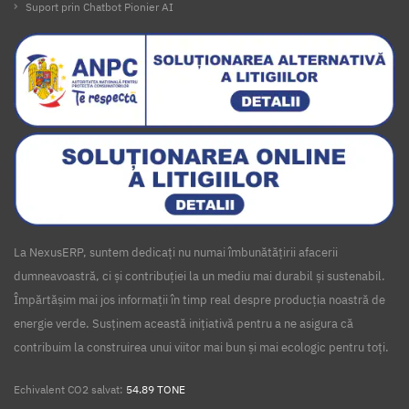
Suport prin Chatbot Pionier AI
La NexusERP, suntem dedicați nu numai îmbunătățirii afacerii
dumneavoastră, ci și contribuției la un mediu mai durabil și sustenabil.
Împărtășim mai jos informații în timp real despre producția noastră de
energie verde. Susținem această inițiativă pentru a ne asigura că
contribuim la construirea unui viitor mai bun și mai ecologic pentru toți.
Echivalent CO2 salvat:
54.89 TONE