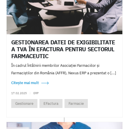
Bitdefender
GravityZone
Nexus Media
Facturare
ANAF
Dosar contabil
Impozit
Taxe
Sgr
Sistem garantie returnare
Regiunea
Nordest
Cursuri
Gratuite
Avertizare
Notificare
GESTIONAREA DATEI DE EXIGIBILITATE
Configurabil
Programabil
Retail
Plata card
A TVA ÎN EFACTURA PENTRU SECTORUL
FARMACEUTIC
Viva wallet
Instruire
Curs
Gratuit
În cadrul întâlnirii membrilor Asociației Farmaciilor și
Implementare
Digitalizare
Automatizarea proceselor
Farmaciștilor din România (AFFR), Nexus ERP a prezentat o [...]
Optimizare fluxuri
Imbunatatirea proceselor
Citește mai mult
Scalabilitate si flexibilitate
Mobilitate
Regiune
17.02.2025
|
ERP
Nord
Est
Strategii
Evaluare
Gestionare
EFactura
Farmacie
Oferta digitalizare
Inovatie
Comunicare
Customsoft
BaseLinker
Indicatori economici