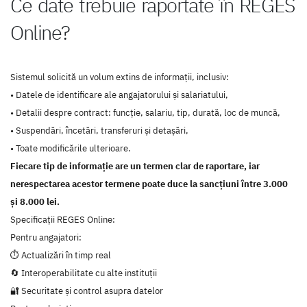
Ce date trebuie raportate în REGES
Online?
Sistemul solicită un volum extins de informații, inclusiv:
• Datele de identificare ale angajatorului și salariatului,
• Detalii despre contract: funcție, salariu, tip, durată, loc de muncă,
• Suspendări, încetări, transferuri și detașări,
• Toate modificările ulterioare.
Fiecare tip de informație are un termen clar de raportare, iar
nerespectarea acestor termene poate duce la sancțiuni între 3.000
și 8.000 lei.
Specificații REGES Online:
Pentru angajatori:
⏱️ Actualizări în timp real
🔄 Interoperabilitate cu alte instituții
🔐 Securitate și control asupra datelor