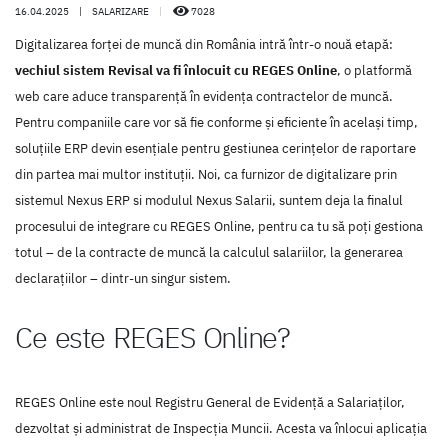
16.04.2025
|
SALARIZARE
|
7028
Digitalizarea forței de muncă din România intră într-o nouă etapă:
vechiul sistem Revisal va fi înlocuit cu REGES Online
, o platformă
web care aduce transparență în evidența contractelor de muncă.
Pentru companiile care vor să fie conforme și eficiente în același timp,
soluțiile ERP devin esențiale pentru gestiunea cerințelor de raportare
din partea mai multor instituții. Noi, ca furnizor de digitalizare prin
sistemul Nexus ERP si modulul Nexus Salarii, suntem deja la finalul
procesului de integrare cu REGES Online, pentru ca tu să poți gestiona
totul – de la contracte de muncă la calculul salariilor, la generarea
declarațiilor – dintr-un singur sistem.
Ce este REGES Online?
REGES Online este noul Registru General de Evidență a Salariaților,
dezvoltat și administrat de Inspecția Muncii. Acesta va înlocui aplicația