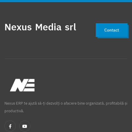
Concediu odihna
Catering
Echipamnte retail
Metro
Echipamente retail
Nexus Media srl
Contact
Nexus ERP te ajută să-ți dezvolți o afacere bine organizată, profitabilă și
productivă.