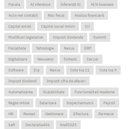
Fiscala
AI inference
Inferență AI
AI în business
Activ net contabil
Risc fiscal
Analiza financiară
Capital social
Capital social minim
Srl
Modificari legislative
Impozit dividende
Summit
Fiscalitate
Tehnologie
Nexus
ERP
Digitalizare
Nexuserp
Sintezis
Ceccar
Software
Erp
Nexus
Cota tva 11
Cota tva 9
Impozit dividend
Impozit cifra de afaceri
Automatizarea
Scalabilitate
Functionalitati moderne
Reges online
Salarizare
Inspectiamuncii
Payroll
HR
Revisal
Gestionare
EFactura
Farmacie
Saft
Declaratia406
Anaf2025