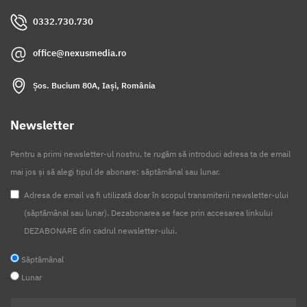
0332.730.730
office@nexusmedia.ro
Șos. Bucium 80A, Iași, România
Newsletter
Pentru a primi newsletter-ul nostru, te rugăm să introduci adresa ta de email
mai jos și să alegi tipul de abonare: săptămânal sau lunar.
Adresa de email va fi utilizată doar în scopul transmiterii newsletter-ului
(săptămânal sau lunar). Dezabonarea se face prin accesarea linkului
DEZABONARE din cadrul newsletter-ului.
Săptămânal
Lunar