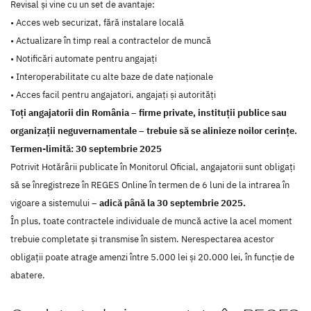
Revisal și vine cu un set de avantaje:
• Acces web securizat, fără instalare locală
• Actualizare în timp real a contractelor de muncă
• Notificări automate pentru angajați
• Interoperabilitate cu alte baze de date naționale
• Acces facil pentru angajatori, angajați și autorități
Toți angajatorii din România – firme private, instituții publice sau
organizații neguvernamentale – trebuie să se alinieze noilor cerințe.
Termen-limită: 30 septembrie 2025
Potrivit Hotărârii publicate în Monitorul Oficial, angajatorii sunt obligați
să se înregistreze în REGES Online în termen de 6 luni de la intrarea în
vigoare a sistemului –
adică până la 30 septembrie 2025.
În plus, toate contractele individuale de muncă active la acel moment
trebuie completate și transmise în sistem. Nerespectarea acestor
obligații poate atrage amenzi între 5.000 lei și 20.000 lei, în funcție de
abatere.