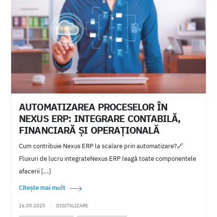
Indicatori finanicari
Facilitati
Fiscale
Contribuabili
D406
Declaratii
SAFT
E-Factura
E-Transport
Software folosit
Cumpărare software folosit
Vânzare software folosit
COTE TVA
TVA5%
RESTAURATE
MODIFICARE COTE TVA
Deductibilitate
Cheltuieli
AUTOMATIZAREA PROCESELOR ÎN
Limitata
50%
Vehicule
Impozit profit
NEXUS ERP: INTEGRARE CONTABILĂ,
FINANCIARĂ ȘI OPERAȚIONALĂ
Scop personal
Part-time
Timp partial
Salarii
Cum contribuie Nexus ERP la scalare prin automatizare?🔗
Nexyshop
Magazine virtuale
TVA
Conversie
Fluxuri de lucru integrateNexus ERP leagă toate componentele
Transferuri
Avize
Agricultura
Alimentara
afacerii [...]
Citește mai mult
Financiare
Anuale
2021
Calcul salarii
16.05.2025
|
DIGITALIZARE
Tratament
Fiscal
Sponsorizare
2022
Piata