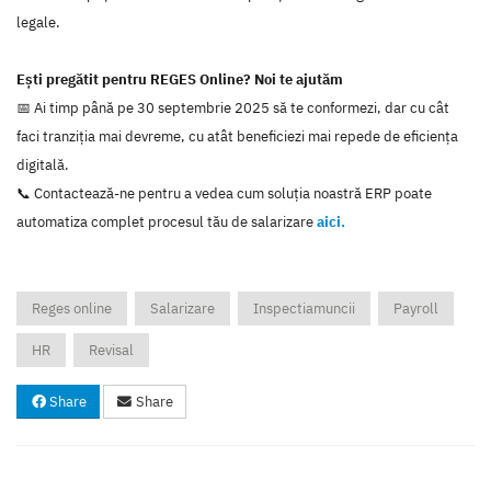
legale.
Ești pregătit pentru REGES Online? Noi te ajutăm
📅 Ai timp până pe 30 septembrie 2025 să te conformezi, dar cu cât
faci tranziția mai devreme, cu atât beneficiezi mai repede de eficiența
digitală.
📞 Contactează-ne pentru a vedea cum soluția noastră ERP poate
automatiza complet procesul tău de salarizare
aici.
Reges online
Salarizare
Inspectiamuncii
Payroll
HR
Revisal
Share
Share