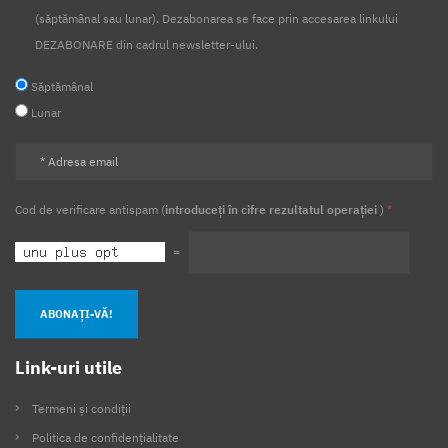
(săptămânal sau lunar). Dezabonarea se face prin accesarea linkului
DEZABONARE din cadrul newsletter-ului.
Săptămânal
Lunar
Cod de verificare antispam (
introduceți în cifre rezultatul operației
)
*
=
ABONAȚI-VĂ!
Link-uri utile
Termeni și condiții
Politica de confidențialitate