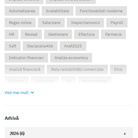
Automatizarea
Scalabilitate
Functionalitati moderne
Reges online
Salarizare
Inspectiamuncii
Payroll
HR
Revisal
Gestionare
EFactura
Farmacie
Saft
Declaratia406
Anaf2025
Indicatori financiari
Analiza economica
Analiză financiară
Rata rentabilității comerciale
Etva
Efactura
Etransport
Tva
Precompletat
Vezi mai mult
Vanzare
Sfa
Magazin online
Pluxee
Card tichete de masa
Card tichete cadou
Card de vacanta
Card tichete cultura
Arhivă
Indicatori de performanta
Indicatori productie
2026 (6)