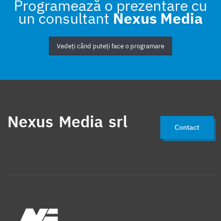
Programează o prezentare cu
un consultant
Nexus Media
Zilieri
Suspendare
Norma partiala
Constructii
Server
Sistem de operare
Windows 10
Pontaj
Vedeți când puteți face o programare
Legislatie
Cod fiscal
Profit
Pierdere
Contabilitate
Reevaluare
Imobilizari
Hotel
Concediu odihna
Catering
Echipamnte retail
Metro
Echipamente retail
Nexus Media srl
Contact