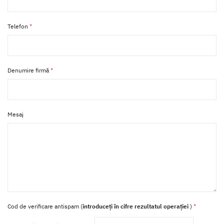
Telefon
*
Denumire firmă
*
Mesaj
Cod de verificare antispam (
introduceți în cifre rezultatul operației
)
*