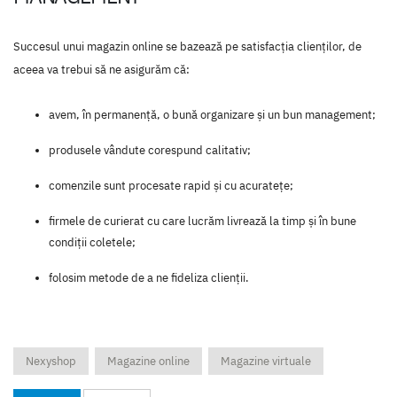
Succesul unui magazin online se bazează pe satisfacția clienților, de
aceea va trebui să ne asigurăm că:
avem, în permanenţă, o bună organizare şi un bun management;
produsele vândute corespund calitativ;
comenzile sunt procesate rapid şi cu acuratețe;
firmele de curierat cu care lucrăm livrează la timp şi în bune
condiţii coletele;
folosim metode de a ne fideliza clienţii.
Nexyshop
Magazine online
Magazine virtuale