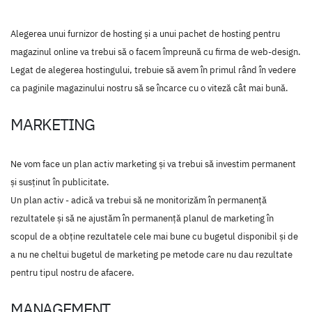
Alegerea unui furnizor de hosting şi a unui pachet de hosting pentru
magazinul online va trebui să o facem împreună cu firma de web-design.
Legat de alegerea hostingului, trebuie să avem în primul rând în vedere
ca paginile magazinului nostru să se încarce cu o viteză cât mai bună.
MARKETING
Ne vom face un plan activ marketing şi va trebui să investim permanent
şi susţinut în publicitate.
Un plan activ - adică va trebui să ne monitorizăm în permanenţă
rezultatele şi să ne ajustăm în permanenţă planul de marketing în
scopul de a obţine rezultatele cele mai bune cu bugetul disponibil şi de
a nu ne cheltui bugetul de marketing pe metode care nu dau rezultate
pentru tipul nostru de afacere.
MANAGEMENT