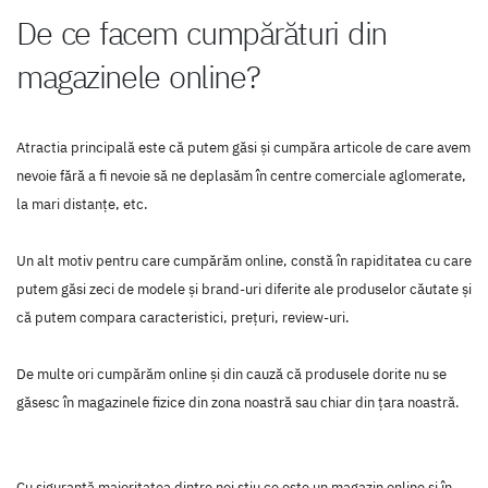
De ce facem cumpărături din
magazinele online?
Atractia principală este că putem găsi și cumpăra articole de care avem
nevoie fără a fi nevoie să ne deplasăm în centre comerciale aglomerate,
la mari distanţe, etc.
Un alt motiv pentru care cumpărăm online, constă în rapiditatea cu care
putem găsi zeci de modele şi brand-uri diferite ale produselor căutate şi
că putem compara caracteristici, preţuri, review-uri.
De multe ori cumpărăm online şi din cauză că produsele dorite nu se
găsesc în magazinele fizice din zona noastră sau chiar din ţara noastră.
Cu siguranţă majoritatea dintre noi ştiu ce este un magazin online şi în