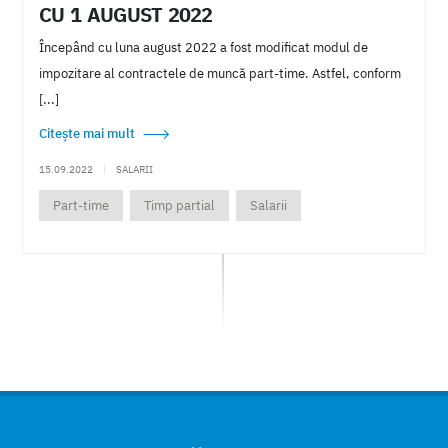
CU 1 AUGUST 2022
Nexyshop
Magazine virtuale
TVA
Conversie
Începând cu luna august 2022 a fost modificat modul de
Transferuri
Avize
Agricultura
Alimentara
impozitare al contractele de muncă part-time. Astfel, conform
[...]
Financiare
Anuale
2021
Calcul salarii
Citește mai mult
Tratament
Fiscal
Sponsorizare
2022
Piata
15.09.2022
|
SALARII
Munca
Ucraineni
Tichete de masa
Tichete cadou
Part-time
Timp partial
Salarii
Tichete de cresa
Tichete culturale
Tichete de vacanta
Seminarii
Webinar
Prezentari
Venituri
Impozitare
Bon fiscal
Inventar
Cpv
Dividende
Profluo
Api
Afaceri
Beneficii
Avantaje
Cloud
Hosting
Saas
Redevente
Salarizere
Somaj tehnic
Sustinere economica
Saf-t
D406
Incasare
Plata
Comenzi
Hr