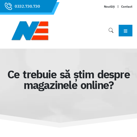
0332.730.730
Noutăți
|
Contact
Ce trebuie să ştim despre
magazinele online?