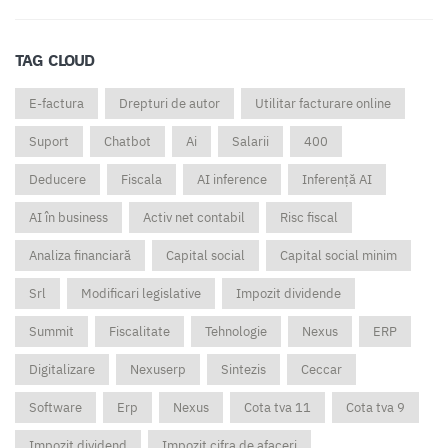
TAG CLOUD
E-factura
Drepturi de autor
Utilitar facturare online
Suport
Chatbot
Ai
Salarii
400
Deducere
Fiscala
AI inference
Inferență AI
AI în business
Activ net contabil
Risc fiscal
Analiza financiară
Capital social
Capital social minim
Srl
Modificari legislative
Impozit dividende
Summit
Fiscalitate
Tehnologie
Nexus
ERP
Digitalizare
Nexuserp
Sintezis
Ceccar
Software
Erp
Nexus
Cota tva 11
Cota tva 9
Impozit dividend
Impozit cifra de afaceri