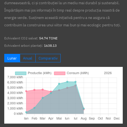
dumneavoastră, ci și contribuției la un mediu mai durabil și sustenabil.
Împărtășim mai jos informații în timp real despre producția noastră de
energie verde. Susținem această inițiativă pentru a ne asigura că
contribuim la construirea unui viitor mai bun și mai ecologic pentru toți.
Echivalent CO2 salvat:
54.74 TONE
Echivalent arbori plantați:
1638.13
Lunar
Anual
Comparativ