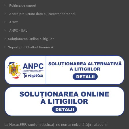
Politica de suport
Acord prelucrare date cu caracter personal
ANPC
ANPC - SAL
Soluționarea Online a litigiilor
Suport prin Chatbot Pionier AI
La NexusERP, suntem dedicați nu numai îmbunătățirii afacerii