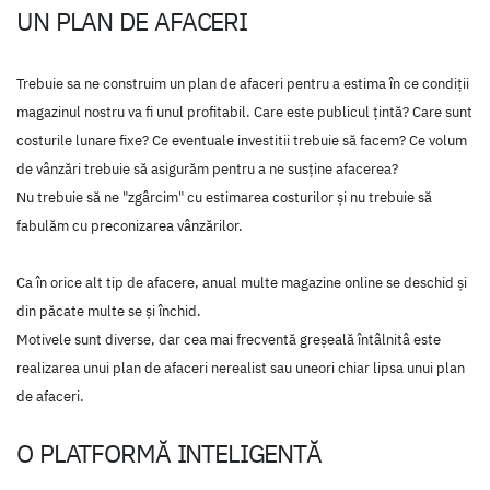
UN PLAN DE AFACERI
Trebuie sa ne construim un plan de afaceri pentru a estima în ce condiţii
magazinul nostru va fi unul profitabil. Care este publicul țintă? Care sunt
costurile lunare fixe? Ce eventuale investitii trebuie să facem? Ce volum
de vânzări trebuie să asigurăm pentru a ne susţine afacerea?
Nu trebuie să ne "zgârcim" cu estimarea costurilor şi nu trebuie să
fabulăm cu preconizarea vânzărilor.
Ca în orice alt tip de afacere, anual multe magazine online se deschid şi
din păcate multe se şi închid.
Motivele sunt diverse, dar cea mai frecventă greşeală întâlnitâ este
realizarea unui plan de afaceri nerealist sau uneori chiar lipsa unui plan
de afaceri.
O PLATFORMĂ INTELIGENTĂ