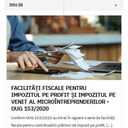
Concediu
îngrijitor
Imm
Fonduri nerambursabile
2016 (8)
SGR
Returo
Garantie
Returnare
0.50 lei
Nexus ERP
Monografie contabila
Note contabile SGR
Contabilitate SGR
Sistem garantie retur
MSP
Bitdefender
GravityZone
Nexus Media
Facturare
ANAF
Dosar contabil
Impozit
Taxe
Sgr
Sistem garantie returnare
Regiunea
Nordest
Cursuri
Gratuite
Avertizare
Notificare
FACILITĂȚI FISCALE PENTRU
Configurabil
Programabil
Retail
Plata card
IMPOZITUL PE PROFIT ŞI IMPOZITUL PE
VENIT AL MICROÎNTREPRINDERILOR -
Viva wallet
Instruire
Curs
Gratuit
OUG 153/2020
Implementare
Digitalizare
Automatizarea proceselor
Conform OUG 153/2020 au intrat în vigoare o serie de facilități
Optimizare fluxuri
Imbunatatirea proceselor
fiscale pentru contribuabilii plătitori de impozit pe profit, [...]