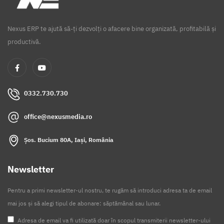
Nexus ERP te ajută să-ți dezvolți o afacere bine organizată, profitabilă și
productivă.
0332.730.730
office@nexusmedia.ro
Șos. Bucium 80A, Iași, România
Newsletter
Pentru a primi newsletter-ul nostru, te rugăm să introduci adresa ta de email
mai jos și să alegi tipul de abonare: săptămânal sau lunar.
Adresa de email va fi utilizată doar în scopul transmiterii newsletter-ului