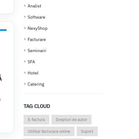
Analist
Software
NexyShop
Facturare
Seminarii
SFA
Hotel
Ă
Catering
n
TAG CLOUD
E-factura
Drepturi de autor
Utilitar facturare online
Suport