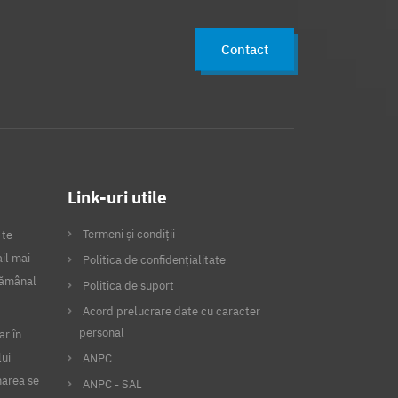
Declaratii fiscale
Vector fiscal
Contact
Declaratia 394
Declaratia 390
Declaratia 112
D394
SAF-T
D112
Automatizare
Integrare
Flexibilitate
Link-uri utile
Securitate
Spv
Anaf
Termeni și condiții
 te
Intreprinzator privat
il mai
Politica de confidențialitate
Semnatura electronica
Mfinante
ptămânal
Politica de suport
Succes
Afacere
Tichete
Acord prelucrare date cu caracter
personal
ar în
Tichete masa
Tichete vacanta
lui
ANPC
Card tichete
Card turist
narea se
ANPC - SAL