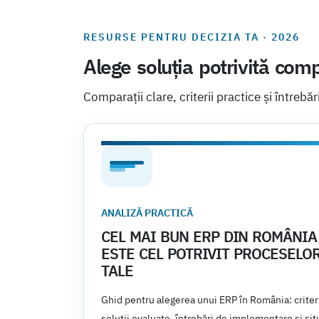
RESURSE PENTRU DECIZIA TA · 2026
Alege soluția potrivită comp
Comparații clare, criterii practice și întrebăr
ANALIZĂ PRACTICĂ
CEL MAI BUN ERP DIN ROMÂNIA
ESTE CEL POTRIVIT PROCESELO
TALE
Ghid pentru alegerea unui ERP în România: criteri
soluții evaluate, întrebări de implementare și situ