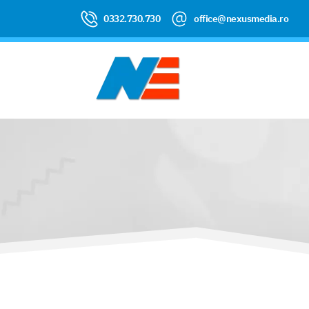
0332.730.730
office@nexusmedia.ro