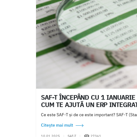
SAF-T ÎNCEPÂND CU 1 IANUARIE 
CUM TE AJUTĂ UN ERP INTEGRAT
Ce este SAF-T și de ce este important? SAF-T (Stand
Citește mai mult
10.01.2025
|
SAF-T
|
27361