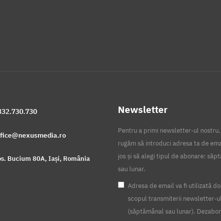
Newsletter
332.730.730
Pentru a primi newsletter-ul nostru,
ffice@nexusmedia.ro
rugăm să introduci adresa ta de ema
jos și să alegi tipul de abonare: să
s. Bucium 80A, Iași, România
sau lunar.
Adresa de email va fi utilizată do
scopul transmiterii newsletter-u
(săptămânal sau lunar). Dezabo