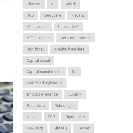
Chatbot
Ai
Salarii
400
Deducere
Fiscala
AI inference
Inferență AI
AI în business
Activ net contabil
Risc fiscal
Analiza financiară
Capital social
Capital social minim
Srl
Modificari legislative
Impozit dividende
Summit
Fiscalitate
Tehnologie
Nexus
ERP
Digitalizare
Nexuserp
Sintezis
Ceccar