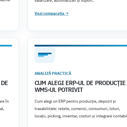
salarizare, automatizări și suport.
Vezi comparația
→
ANALIZĂ PRACTICĂ
 DE
CUM ALEGI ERP-UL DE PRODUCȚIE 
WMS-UL POTRIVIT
re în
Cum alegi un ERP pentru producție, depozit și
al,
trasabilitate: rețete, comenzi, consumuri, loturi,
locații, picking, inventar, costuri și integrare contabi