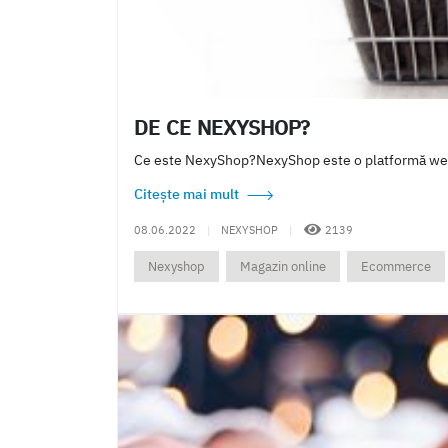
DE CE NEXYSHOP?
Ce este NexyShop?NexyShop este o platformă web pe
Citește mai mult
08.06.2022
|
NEXYSHOP
|
2139
Nexyshop
Magazin online
Ecommerce