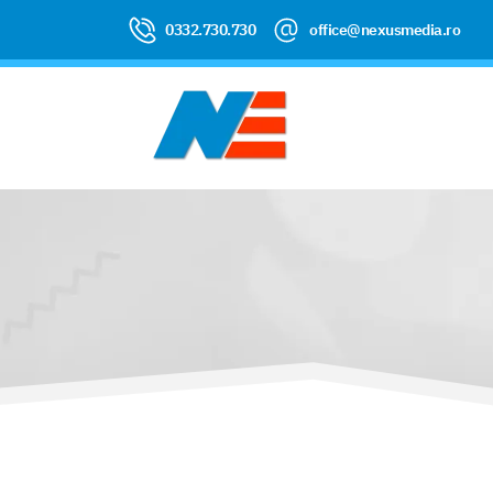
0332.730.730
office@nexusmedia.ro