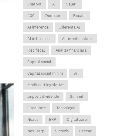
Chatbot
Ai
Salarii
400
Deducere
Fiscala
AI inference
Inferență AI
AI în business
Activ net contabil
Risc fiscal
Analiza financiară
Capital social
Capital social minim
Srl
Modificari legislative
Impozit dividende
Summit
Fiscalitate
Tehnologie
Nexus
ERP
Digitalizare
Nexuserp
Sintezis
Ceccar