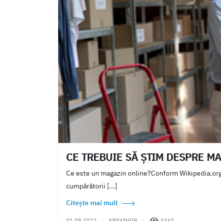
CE TREBUIE SĂ ŞTIM DESPRE M
Ce este un magazin online?Conform Wikipedia.org,
cumpărătorii [...]
Citește mai mult
01.09.2022
|
NEXYSHOP
|
3460