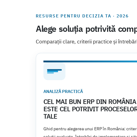
RESURSE PENTRU DECIZIA TA · 2026
Alege soluția potrivită comp
Comparații clare, criterii practice și întrebăr
ANALIZĂ PRACTICĂ
CEL MAI BUN ERP DIN ROMÂNIA
ESTE CEL POTRIVIT PROCESELO
TALE
Ghid pentru alegerea unui ERP în România: criteri
soluții evaluate, întrebări de implementare și situ