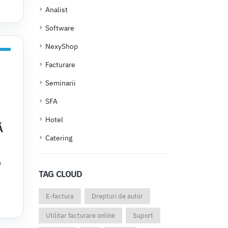
Analist
Software
NexyShop
Facturare
Seminarii
SFA
Hotel
Ă
Catering
n
TAG CLOUD
E-factura
Drepturi de autor
Utilitar facturare online
Suport