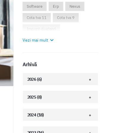
Software
Erp
Nexus
Cota tva 11
Cota tva 9
Impozit dividend
Vezi mai mult
Impozit cifra de afaceri
Automatizarea
Scalabilitate
Functionalitati moderne
Arhivă
Reges online
Salarizare
2026 (6)
Inspectiamuncii
Payroll
HR
2025 (8)
Revisal
Gestionare
EFactura
Farmacie
Saft
2024 (18)
Declaratia406
Anaf2025
Indicatori financiari
2023 (16)