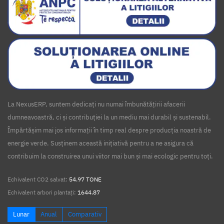
Concediu odihna
Catering
Echipamnte retail
Metro
Echipamente retail
La NexusERP, suntem dedicați nu numai îmbunătățirii afacerii
dumneavoastră, ci și contribuției la un mediu mai durabil și sustenabil.
Împărtășim mai jos informații în timp real despre producția noastră de
energie verde. Susținem această inițiativă pentru a ne asigura că
contribuim la construirea unui viitor mai bun și mai ecologic pentru toți.
Echivalent CO2 salvat:
54.97 TONE
Echivalent arbori plantați:
1644.87
Lunar
Anual
Comparativ