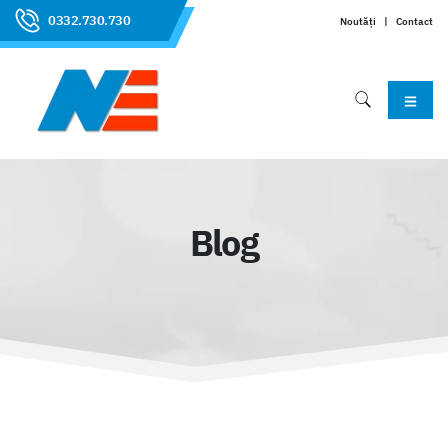
0332.730.730
Noutăți
|
Contact
Blog