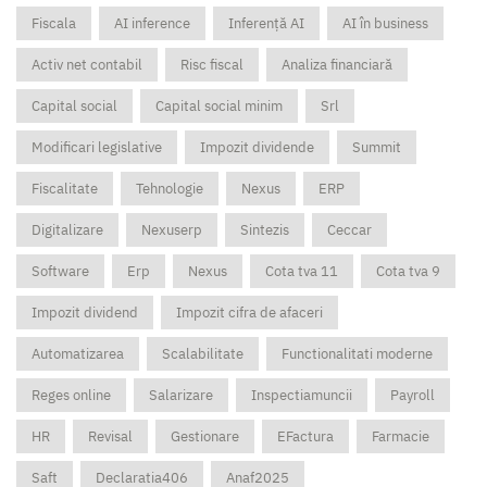
Fiscala
AI inference
Inferență AI
AI în business
Activ net contabil
Risc fiscal
Analiza financiară
Capital social
Capital social minim
Srl
Modificari legislative
Impozit dividende
Summit
Fiscalitate
Tehnologie
Nexus
ERP
Digitalizare
Nexuserp
Sintezis
Ceccar
Software
Erp
Nexus
Cota tva 11
Cota tva 9
Impozit dividend
Impozit cifra de afaceri
Automatizarea
Scalabilitate
Functionalitati moderne
Reges online
Salarizare
Inspectiamuncii
Payroll
HR
Revisal
Gestionare
EFactura
Farmacie
Saft
Declaratia406
Anaf2025