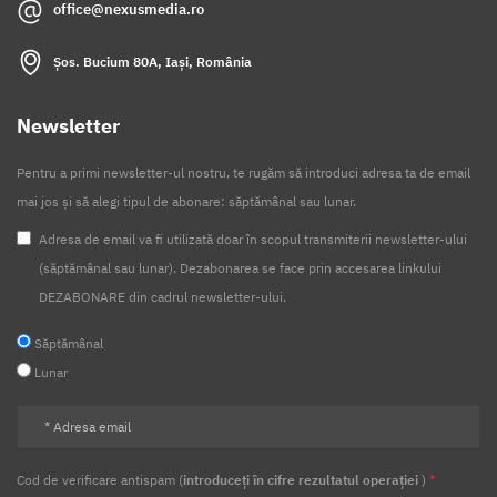
office@nexusmedia.ro
Indicatori finanicari
Facilitati
Fiscale
Contribuabili
D406
Declaratii
SAFT
Șos. Bucium 80A, Iași, România
E-Factura
E-Transport
Software folosit
Newsletter
Cumpărare software folosit
Vânzare software folosit
Pentru a primi newsletter-ul nostru, te rugăm să introduci adresa ta de email
COTE TVA
TVA5%
RESTAURATE
mai jos și să alegi tipul de abonare: săptămânal sau lunar.
MODIFICARE COTE TVA
Deductibilitate
Cheltuieli
Adresa de email va fi utilizată doar în scopul transmiterii newsletter-ului
(săptămânal sau lunar). Dezabonarea se face prin accesarea linkului
Limitata
50%
Vehicule
Impozit profit
DEZABONARE din cadrul newsletter-ului.
Scop personal
Part-time
Timp partial
Salarii
Săptămânal
Nexyshop
Magazine virtuale
TVA
Conversie
Lunar
Transferuri
Avize
Agricultura
Alimentara
Financiare
Anuale
2021
Calcul salarii
Tratament
Fiscal
Sponsorizare
2022
Piata
Cod de verificare antispam (
introduceți în cifre rezultatul operației
)
*